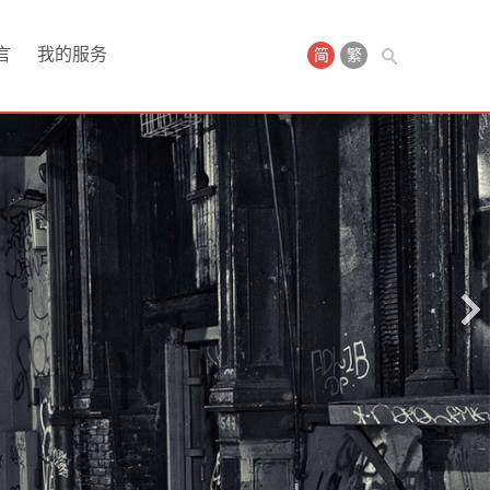
言
我的服务
简
繁