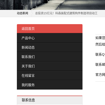
商
面向东盟历史建筑文化传承创新论坛南宁举办
务
动态新闻
总投资15亿元！科森装配式建筑构件制造项目动工
租
东至企业攻克建筑“不可能三角” UHPC墙板实现“水上漂”
面向东盟历史建筑文化传承创新论坛南宁举办
“建筑会思考”“机器人工友”……探访智能建造一线图景→
总投资15亿元！科森装配式建筑构件制造项目动工
返回首页
车
江苏如皋：设立建筑业调解工作室
东至企业攻克建筑“不可能三角” UHPC墙板实现“水上漂”
如果
产品中心
新
每年能“吃”掉10万吨建筑固废 麓谷建科再生砖产品实现
“建筑会思考”“机器人工友”……探访智能建造一线图景→
然后
新闻动态
上海市盲童学校建筑空间与百年变迁【长宁建筑可阅读
江苏如皋：设立建筑业调解工作室
闻
联系Q 
中海地产深圳、北京两大项目荣膺健康建筑顶级认证
每年能“吃”掉10万吨建筑固废 麓谷建科再生砖产品实现
联系我们
动
德安县双扬建筑材料有限公司成立 注册资本10万人民币
上海市盲童学校建筑空间与百年变迁【长宁建筑可阅读
联系邮箱
关于我们
态
黑龙江省弘宁建筑材料有限公司成立 注册资本2万人民币
中海地产深圳、北京两大项目荣膺健康建筑顶级认证
官方
在线留言
德安县双扬建筑材料有限公司成立 注册资本10万人民币
公
黑龙江省弘宁建筑材料有限公司成立 注册资本2万人民币
我的服务
司
动
联系信息