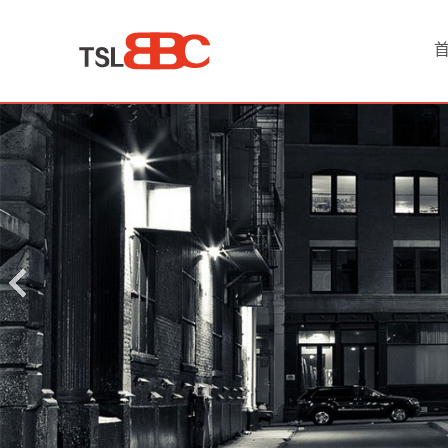
首
页
产
品
中
心
婚
庆
租
车